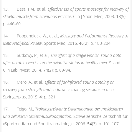
13. Best, T.M., et al.,
Effectiveness of sports massage for recovery of
skeletal muscle from strenuous exercise.
Clin J Sport Med, 2008.
18
(5):
p. 446-60.
14. Poppendieck, W., et al.,
Massage and Performance Recovery: A
Meta-Analytical Review.
Sports Med, 2016.
46
(2): p. 183-204.
15. Sutkowy, P., et al.,
The effect of a single Finnish sauna bath
after aerobic exercise on the oxidative status in healthy men.
Scand J
Clin Lab Invest, 2014.
74
(2): p. 89-94.
16. Mero, A., et al.,
Effects of far-infrared sauna bathing on
recovery from strength and endurance training sessions in men.
Springerplus, 2015.
4
: p. 321.
17. Toigo, M.,
Trainingsrelevante Determinanten der molekularen
und zellulären Skelettmuskeladaptation.
Schweizerische Zeitschrift für
«Sportmedizin und Sporttraumatologie, 2006.
54
(3): p. 101-107.