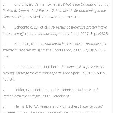
3. Churchward-Venne, T.A., et al.,
What is the Optimal Amount of
Protein to Support Post-Exercise Skeletal Muscle Reconditioning in the
Older Adult?
Sports Med, 2016.
46
(9): p. 1205-12.
4. Schoenfeld, B.J., et al.,
Pre- versus post-exercise protein intake
has similar effects on muscular adaptations.
PeerJ, 2017.
5
: p. e2825.
5. Koopman, R., et al.,
Nutritional interventions to promote post-
exercise muscle protein synthesis.
Sports Med, 2007.
37
(10): p. 895-
906.
6. Pritchett, K. and R. Pritchett,
Chocolate milk: a post-exercise
recovery beverage for endurance sports.
Med Sport Sci, 2012.
59
: p.
127-34.
7. Löffler, G., P. Petrides, and P. Heinrich,
Biochemie und
Pathobiochemie Springer
. 2007, Heidelberg.
8. Helms, E.R., A.A. Aragon, and P.J. Fitschen,
Evidence-based
recommendations for natural bodybuilding contest preparation: