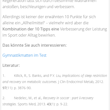
Regeneration lässt sich durch bestimmte Maßnahmen
anstoßen, beschleunigen und verbessern.
Allerdings ist keiner der erwähnten 10 Punkte für sich
alleine ein „Allheilmittel“ – vielmehr wird aber die
Kombination der 10 Tipps eine
Verbesserung der Leistung
im Sport oder Alltag bewirken.
Das könnte Sie auch interessieren:
Gymnastikmatten im Test
Literatur:
1. Killick, R., S. Banks, and P.Y. Liu,
Implications of sleep restriction
and recovery on metabolic outcomes.
J Clin Endocrinol Metab, 2012.
97
(11): p. 3876-90.
2. Nedelec, M., et al.,
Recovery in soccer : part ii-recovery
strategies.
Sports Med, 2013.
43
(1): p. 9-22.