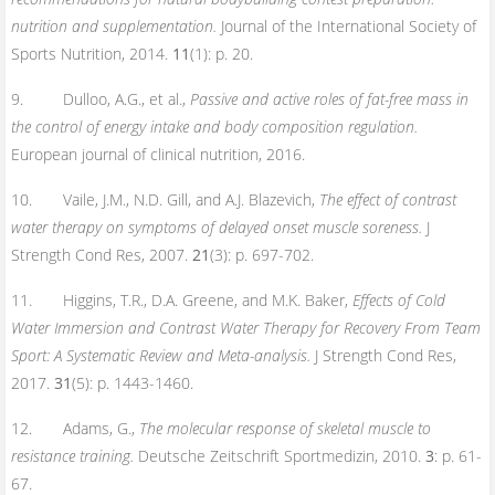
nutrition and supplementation.
Journal of the International Society of
Sports Nutrition, 2014.
11
(1): p. 20.
9. Dulloo, A.G., et al.,
Passive and active roles of fat-free mass in
the control of energy intake and body composition regulation.
European journal of clinical nutrition, 2016.
10. Vaile, J.M., N.D. Gill, and A.J. Blazevich,
The effect of contrast
water therapy on symptoms of delayed onset muscle soreness.
J
Strength Cond Res, 2007.
21
(3): p. 697-702.
11. Higgins, T.R., D.A. Greene, and M.K. Baker,
Effects of Cold
Water Immersion and Contrast Water Therapy for Recovery From Team
Sport: A Systematic Review and Meta-analysis.
J Strength Cond Res,
2017.
31
(5): p. 1443-1460.
12. Adams, G.,
The molecular response of skeletal muscle to
resistance training.
Deutsche Zeitschrift Sportmedizin, 2010.
3
: p. 61-
67.