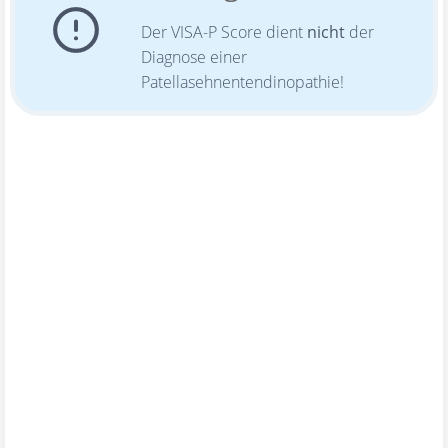
Der VISA-P Score dient
nicht
der
Diagnose einer
Patellasehnentendinopathie!